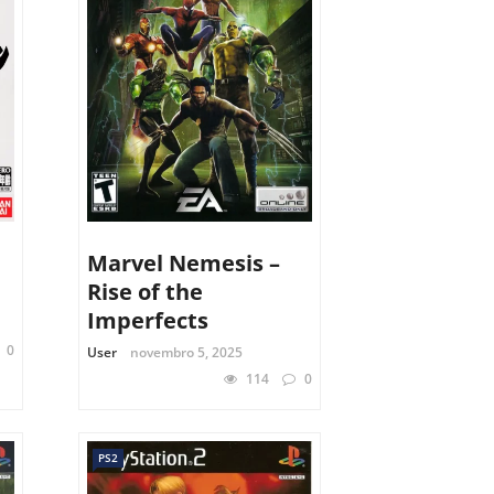
Marvel Nemesis –
Rise of the
Imperfects
0
User
novembro 5, 2025
114
0
PS2