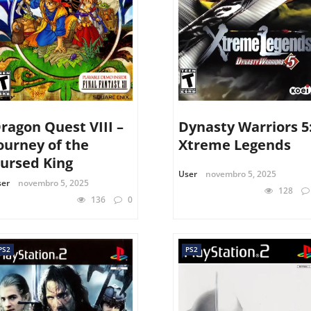
ragon Quest VIII –
Dynasty Warriors 5
ourney of the
Xtreme Legends
ursed King
User
novembro 5, 2025
ser
novembro 5, 2025
128
136
0
PS2
PS2