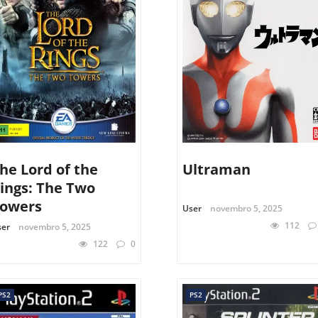
he Lord of the
Ultraman
ings: The Two
owers
User
novembro 5, 2025
112
ser
novembro 5, 2025
122
0
PS2
PS2