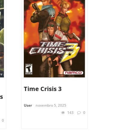
Time Crisis 3
os
User
novembro 5, 2025
143
0
0