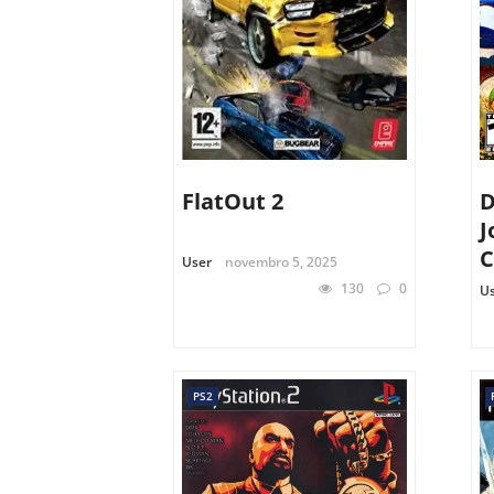
FlatOut 2
D
J
C
User
novembro 5, 2025
130
0
U
PS2