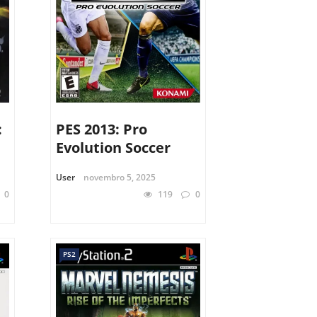
:
PES 2013: Pro
Evolution Soccer
User
novembro 5, 2025
0
119
0
PS2