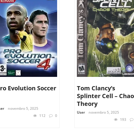
ro Evolution Soccer
Tom Clancy’s
Splinter Cell – Cha
Theory
ser
novembro 5, 2025
User
novembro 5, 2025
112
0
193