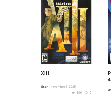
XIII
P
4
User
novembro 5, 2025
U
106
0