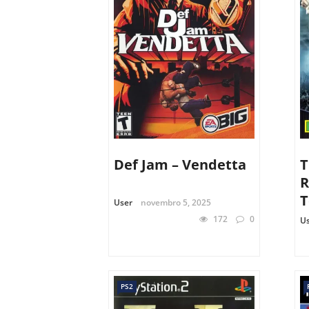
Def Jam – Vendetta
T
R
T
User
novembro 5, 2025
172
0
U
PS2