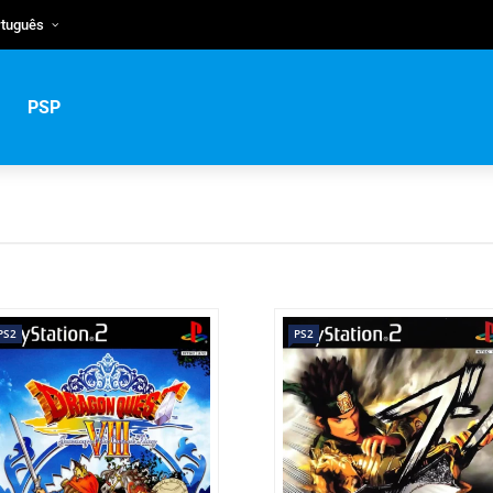
rtuguês
glish
rtuguês
PSP
сский
PS2
PS2