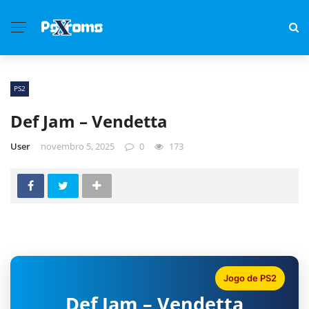
PS2
Def Jam – Vendetta
User
novembro 5, 2025
0
173
Jogo de PS2
Def Jam – Vendetta