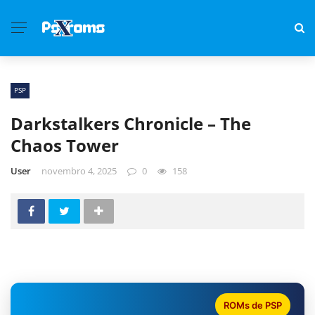
PSP
Darkstalkers Chronicle – The
Chaos Tower
User
novembro 4, 2025
0
158
ROMs de PSP