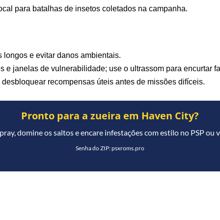
ocal para batalhas de insetos coletados na campanha.
s longos e evitar danos ambientais.
 e janelas de vulnerabilidade; use o ultrassom para encurtar fa
 desbloquear recompensas úteis antes de missões difíceis.
Pronto para a zueira em Haven City?
pray, domine os saltos e encare infestações com estilo no PSP ou 
Senha do ZIP: psxroms.pro