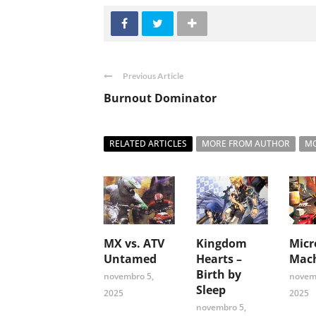
Previous Article
Burnout Dominator
RELATED ARTICLES
MORE FROM AUTHOR
MO
MX vs. ATV
Kingdom
Micr
Untamed
Hearts –
Mach
Birth by
novembro 5,
novem
Sleep
2025
2025
novembro 5,