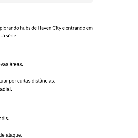
explorando hubs de Haven City e entrando em
 à série.
ovas áreas.
tuar por curtas distâncias.
adial.
néis.
de ataque.