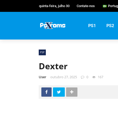
quinta-feira, julho 30
Contate-nos
Portu
Engli
Portu
PS1
PS2
Русс
PSP
Dexter
User
outubro 27, 2025
0
167