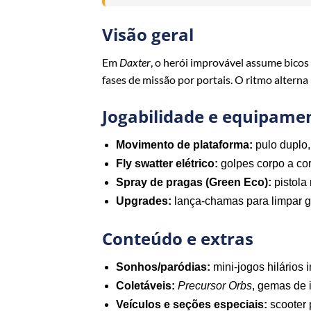
Visão geral
Em
Daxter
, o herói improvável assume bico
fases de missão por portais. O ritmo alterna
Jogabilidade e equipame
Movimento de plataforma:
pulo duplo,
Fly swatter elétrico:
golpes corpo a co
Spray de pragas (Green Eco):
pistola
Upgrades:
lança‑chamas para limpar gru
Conteúdo e extras
Sonhos/paródias:
mini‑jogos hilários 
Coletáveis:
Precursor Orbs
, gemas de 
Veículos e seções especiais:
scooter 