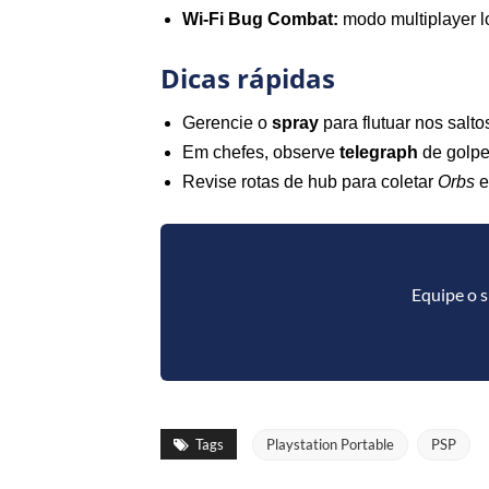
Wi‑Fi Bug Combat:
modo multiplayer l
Dicas rápidas
Gerencie o
spray
para flutuar nos salto
Em chefes, observe
telegraph
de golpes
Revise rotas de hub para coletar
Orbs
e
Equipe o s
Tags
Playstation Portable
PSP