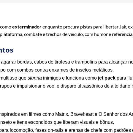
s como
exterminador
enquanto procura pistas para libertar Jak, 
 plataforma, combate e trechos de veículo, com humor e referências
ntos
 agarrar bordas, cabos de tirolesa e trampolins para alcançar n
rpo com combos contra enxames de insetos metálicos.
 multiuso que
stunna
inimigos e funciona como
jet pack
para flu
pos e impulsionar o voo, e disparo ultrassônico de alto dano r
inspirados em filmes como Matrix, Braveheart e O Senhor dos A
inseto e itens escondidos que liberam visuais e bônus.
para locomoção, fases on‑rails e arenas de chefe com padrões 