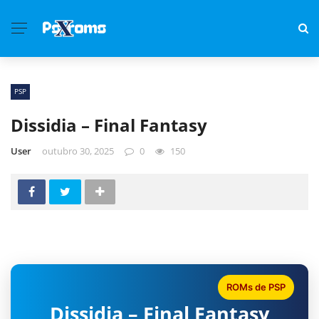
PSP
Dissidia – Final Fantasy
User
outubro 30, 2025
0
150
ROMs de PSP
Dissidia – Final Fantasy