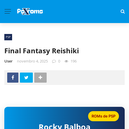
PSP
Final Fantasy Reishiki
User
novembro 4, 2025
0
196
ROMs de PSP
Rocky Balboa