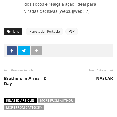
dos socos e realça a ação, ideal para
viradas decisivas.[web:8][web:17]
Tags
Playstation Portable
PSP
Previous Article
Next Article
Brothers in Arms – D-
NASCAR
Day
RELATED ARTICLES
MORE FROM AUTHOR
MORE FROM CATEGORY