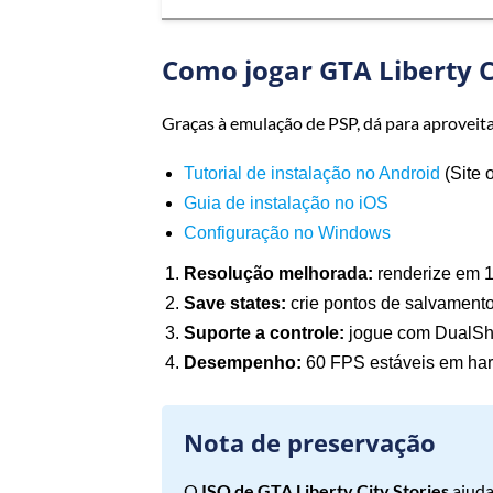
Como jogar GTA Liberty Ci
Graças à emulação de PSP, dá para aproveita
Tutorial de instalação no Android
(Site o
Guia de instalação no iOS
Configuração no Windows
Resolução melhorada:
renderize em 
Save states:
crie pontos de salvamento
Suporte a controle:
jogue com DualSh
Desempenho:
60 FPS estáveis em har
Nota de preservação
O
ISO de GTA Liberty City Stories
ajuda