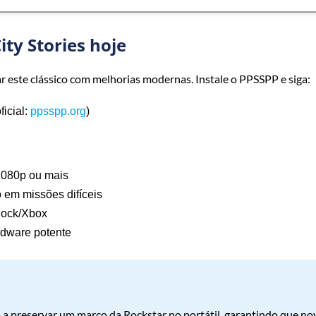
ty Stories hoje
r este clássico com melhorias modernas. Instale o PPSSPP e siga:
ficial:
ppsspp.org
)
1080p ou mais
 em missões difíceis
ock/Xbox
dware potente
 a preservar um marco da Rockstar no portátil, garantindo que no