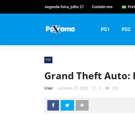
segunda-feira, julho 27
Contate-nos
Por
Eng
Po
PS1
PS2
Ру
PSP
Grand Theft Auto: L
User
outubro 27, 2025
0
256