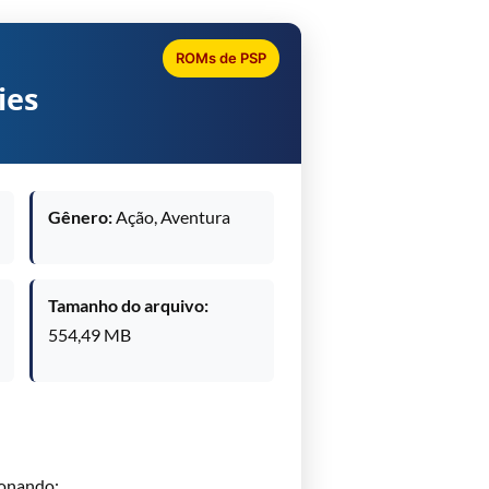
ROMs de PSP
ies
Gênero:
Ação, Aventura
Tamanho do arquivo:
554,49 MB
onando: