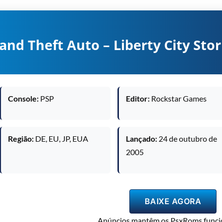
and Theft Auto – Liberty City Stor
Console:
PSP
Editor:
Rockstar Games
Região:
DE, EU, JP, EUA
Lançado:
24 de outubro de
2005
BAIXE AGORA
Anúncios mantêm os PsxRoms funci