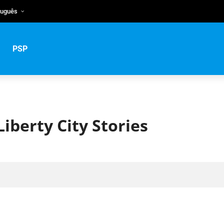
tuguês
lish
rtuguês
PSP
сский
iberty City Stories