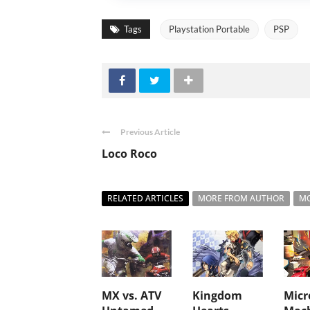
Tags
Playstation Portable
PSP
Previous Article
Loco Roco
RELATED ARTICLES
MORE FROM AUTHOR
MO
MX vs. ATV
Kingdom
Micr