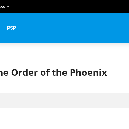
uês
h
guês
PSP
ий
he Order of the Phoenix