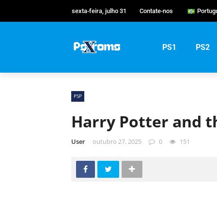
sexta-feira, julho 31
Contate-nos
Portug
Englis
Portu
PS1
PS2
Русск
PSP
Harry Potter and t
User
outubro 27, 2025
0
151