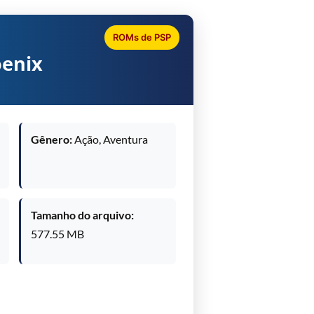
ROMs de PSP
oenix
Gênero:
Ação, Aventura
Tamanho do arquivo:
577.55 MB