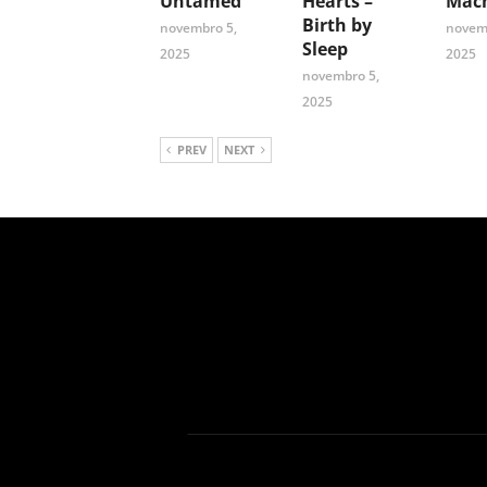
Untamed
Hearts –
Mach
Birth by
novembro 5,
novem
Sleep
2025
2025
novembro 5,
2025
PREV
NEXT