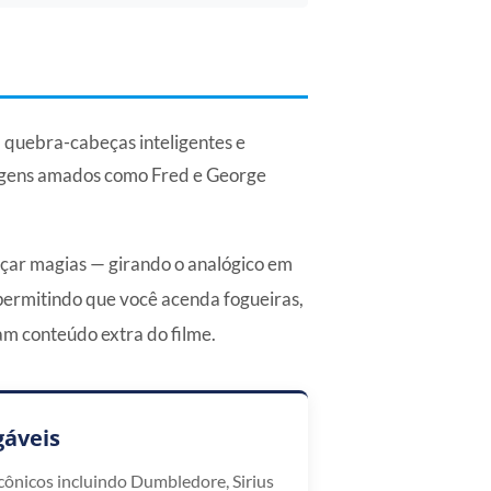
a quebra-cabeças inteligentes e
nagens amados como Fred e George
nçar magias — girando o analógico em
 permitindo que você acenda fogueiras,
am conteúdo extra do filme.
gáveis
ônicos incluindo Dumbledore, Sirius