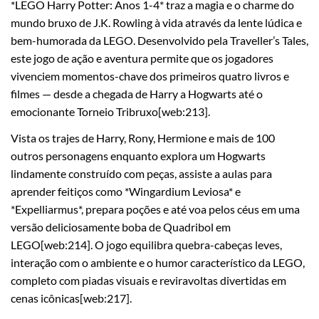
*LEGO Harry Potter: Anos 1-4* traz a magia e o charme do
mundo bruxo de J.K. Rowling à vida através da lente lúdica e
bem-humorada da LEGO. Desenvolvido pela Traveller’s Tales,
este jogo de ação e aventura permite que os jogadores
vivenciem momentos-chave dos primeiros quatro livros e
filmes — desde a chegada de Harry a Hogwarts até o
emocionante Torneio Tribruxo[web:213].
Vista os trajes de Harry, Rony, Hermione e mais de 100
outros personagens enquanto explora um Hogwarts
lindamente construído com peças, assiste a aulas para
aprender feitiços como *Wingardium Leviosa* e
*Expelliarmus*, prepara poções e até voa pelos céus em uma
versão deliciosamente boba de Quadribol em
LEGO[web:214]. O jogo equilibra quebra-cabeças leves,
interação com o ambiente e o humor característico da LEGO,
completo com piadas visuais e reviravoltas divertidas em
cenas icônicas[web:217].