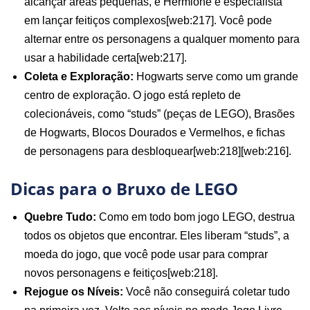
alcançar áreas pequenas, e Hermione é especialista
em lançar feitiços complexos[web:217]. Você pode
alternar entre os personagens a qualquer momento para
usar a habilidade certa[web:217].
Coleta e Exploração:
Hogwarts serve como um grande
centro de exploração. O jogo está repleto de
colecionáveis, como “studs” (peças de LEGO), Brasões
de Hogwarts, Blocos Dourados e Vermelhos, e fichas
de personagens para desbloquear[web:218][web:216].
Dicas para o Bruxo de LEGO
Quebre Tudo:
Como em todo bom jogo LEGO, destrua
todos os objetos que encontrar. Eles liberam “studs”, a
moeda do jogo, que você pode usar para comprar
novos personagens e feitiços[web:218].
Rejogue os Níveis:
Você não conseguirá coletar tudo