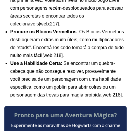
na primeira vez. Volte aos níveis no modo Jogo Livre
com personagens recém-desbloqueados para acessar
áreas secretas e encontrar todos os
colecionáveis[web:217].
Procure os Blocos Vermelhos:
Os Blocos Vermelhos
desbloqueiam extras muito úteis, como multiplicadores
de “studs”. Encontrá-los cedo tornará a compra de tudo
muito mais fácil[web:218].
Use a Habilidade Certa:
Se encontrar um quebra-
cabeça que não consegue resolver, provavelmente
você precisa de um personagem com uma habilidade
específica, como um goblin para abrir cofres ou um
personagem das trevas para magia proibida[web:218].
Pronto para uma Aventura Mágica?
Experimente as maravilhas de Hogwarts com o charme