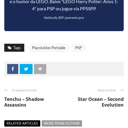
e o humor da LEGO. Baixe *LEGO Harry Potter: Anos 1-
4* para PSP ou jogue via PPSSPP.
Senha do ZIP: psxroms.pro
Tags
Playstation Portable
PSP
Previous Article
Next Article
Tenchu – Shadow
Star Ocean – Second
Assassins
Evolution
RELATED ARTICLES
MORE FROM AUTHOR