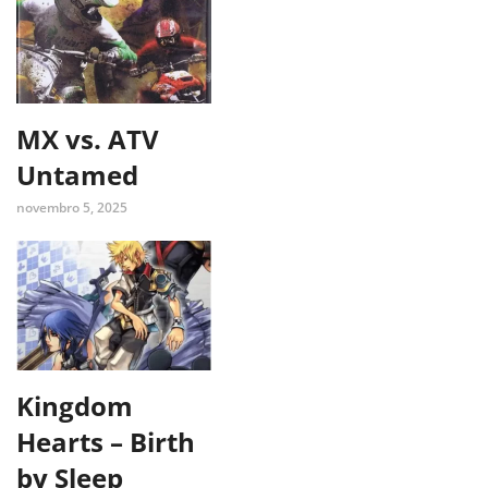
MX vs. ATV
Untamed
novembro 5, 2025
Kingdom
Hearts – Birth
by Sleep