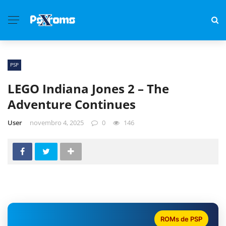
PSP
LEGO Indiana Jones 2 – The
Adventure Continues
User
novembro 4, 2025
0
146
ROMs de PSP