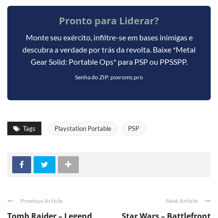
Pronto para Liderar?
Monte seu exército, infiltre-se em bases inimigas e
descubra a verdade por trás da revolta. Baixe *Metal
Gear Solid: Portable Ops* para PSP ou PPSSPP.
Senha do ZIP: psxroms.pro
Tags
Playstation Portable
PSP
Previous Article
Next Article
Tomb Raider – Legend
Star Wars – Battlefront