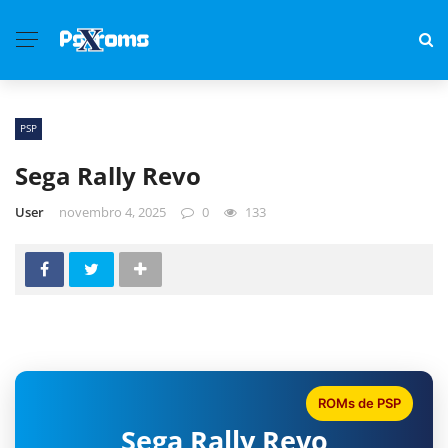
PSP
Sega Rally Revo
User
novembro 4, 2025
0
133
ROMs de PSP
Sega Rally Revo