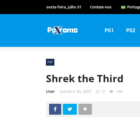
sexta-feira, julho 31
Contate-nos
Portug
Englis
Portu
PS1
PS2
Русск
PSP
Shrek the Third
User
outubro 30, 2025
0
146