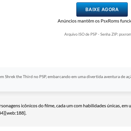
BAIXE AGORA
Anúncios mantêm os PsxRoms funci
Arquivo ISO de PSP - Senha ZIP: psxrom
 em Shrek the Third no PSP, embarcando em uma divertida aventura de aç
sonagens icônicos do filme, cada um com habilidades únicas, em u
84][web:188].