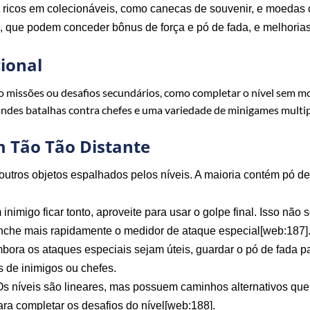
 ricos em colecionáveis, como canecas de souvenir, e moedas
s, que podem conceder bônus de força e pó de fada, e melhoria
ional
co missões ou desafios secundários, como completar o nível sem m
grandes batalhas contra chefes e uma variedade de minigames multi
m Tão Tão Distante
e outros objetos espalhados pelos níveis. A maioria contém pó
imigo ficar tonto, aproveite para usar o golpe final. Isso não
nche mais rapidamente o medidor de ataque especial[web:187]
ora os ataques especiais sejam úteis, guardar o pó de fada p
s de inimigos ou chefes.
s níveis são lineares, mas possuem caminhos alternativos q
ara completar os desafios do nível[web:188].