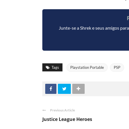
Junte-se a Shrek e seus amigos para
Tags
Playstation Portable
PSP
Previous Article
Justice League Heroes