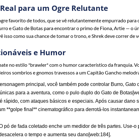
 Real para um Ogre Relutante
ogre favorito de todos, que se vê relutantemente empurrado para o
rro e Gato de Botas para encontrar o primo de Fiona, Artie — o ú
 isso como sua chance de tomar o trono, e Shrek deve correr de vo
ecionáveis e Humor
te no estilo *brawler* com o humor característico da franquia. Vo
aleiros sombrios e gnomos travessos a um Capitão Gancho melod
rsonagem principal, você também pode controlar Burro, Gato de
únicas para a aventura, como o pulo duplo do Gato de Botas[we
 rápido, com ataques básicos e especiais. Após causar dano s
m **golpe final** cinematográfico para derrotá-los instantaneam
O pó de fada coletado enche um medidor de três partes. Use-o 
e desacelera o tempo e aumenta seu dano[web:184].