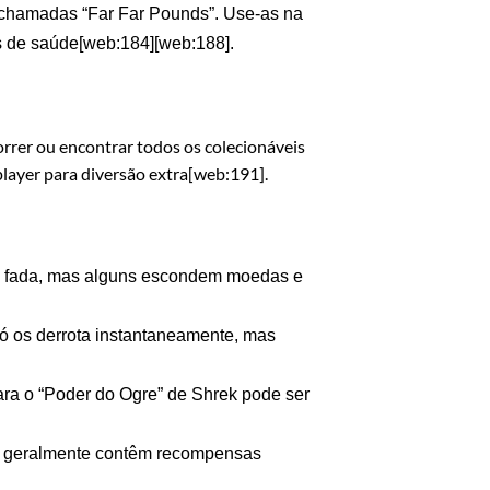
 chamadas “Far Far Pounds”. Use-as na
s de saúde[web:184][web:188].
orrer ou encontrar todos os colecionáveis
player para diversão extra[web:191].
 de fada, mas alguns escondem moedas e
 só os derrota instantaneamente, mas
.
ara o “Poder do Ogre” de Shrek pode ser
ue geralmente contêm recompensas