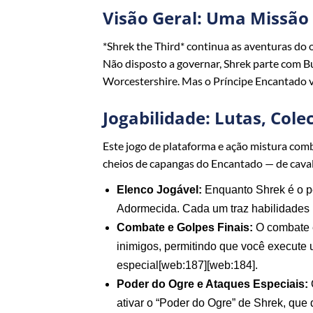
Visão Geral: Uma Missão
*Shrek the Third* continua as aventuras do 
Não disposto a governar, Shrek parte com Bu
Worcestershire. Mas o Príncipe Encantado vê
Jogabilidade: Lutas, Col
Este jogo de plataforma e ação mistura comba
cheios de capangas do Encantado — de cav
Elenco Jogável:
Enquanto Shrek é o pe
Adormecida. Cada um traz habilidades 
Combate e Golpes Finais:
O combate é
inimigos, permitindo que você execute u
especial[web:187][web:184].
Poder do Ogre e Ataques Especiais:
ativar o “Poder do Ogre” de Shrek, qu