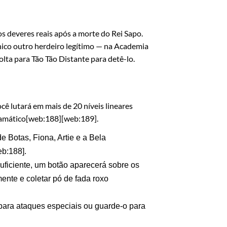
s deveres reais após a morte do Rei Sapo.
nico outro herdeiro legítimo — na Academia
lta para Tão Tão Distante para detê-lo.
cê lutará em mais de 20 níveis lineares
ramático[web:188][web:189].
 Botas, Fiona, Artie e a Bela
b:188].
uficiente, um botão aparecerá sobre os
ente e coletar pó de fada roxo
para ataques especiais ou guarde-o para