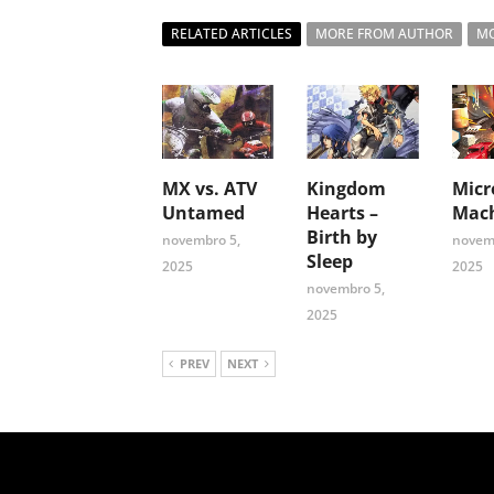
RELATED ARTICLES
MORE FROM AUTHOR
MO
MX vs. ATV
Kingdom
Micr
Untamed
Hearts –
Mach
Birth by
novembro 5,
novem
Sleep
2025
2025
novembro 5,
2025
PREV
NEXT