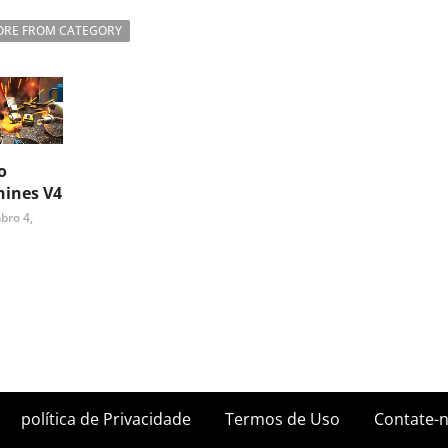
RE FROM CATEGORY
o
ines V4
bro 4,
política de Privacidade
Termos de Uso
Contate-