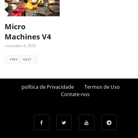
Micro
Machines V4
novembro 4, 2025
PREV
NEXT
política de Privacidade
Termos de Uso
Contate-nos