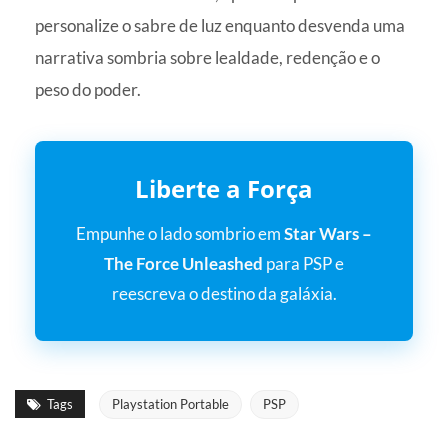
personalize o sabre de luz enquanto desvenda uma
narrativa sombria sobre lealdade, redenção e o
peso do poder.
Liberte a Força
Empunhe o lado sombrio em
Star Wars –
The Force Unleashed
para PSP e
reescreva o destino da galáxia.
Tags
Playstation Portable
PSP