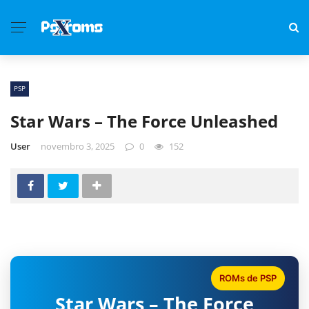
PSP
Star Wars – The Force Unleashed
User
novembro 3, 2025
0
152
ROMs de PSP
Star Wars – The Force