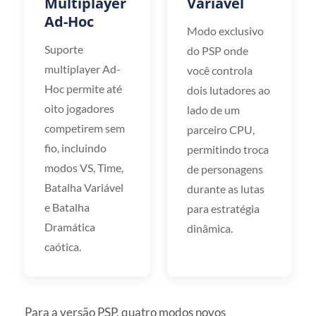
Multiplayer
Variável
Ad-Hoc
Modo exclusivo
Suporte
do PSP onde
multiplayer Ad-
você controla
Hoc permite até
dois lutadores ao
oito jogadores
lado de um
competirem sem
parceiro CPU,
fio, incluindo
permitindo troca
modos VS, Time,
de personagens
Batalha Variável
durante as lutas
e Batalha
para estratégia
Dramática
dinâmica.
caótica.
Para a versão PSP, quatro modos novos