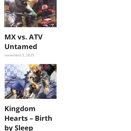
MX vs. ATV
Untamed
novembro 5, 2025
Kingdom
Hearts – Birth
by Sleep