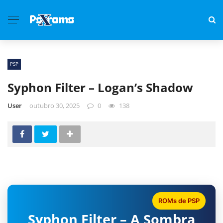
PSP
Syphon Filter – Logan’s Shadow
User
outubro 30, 2025
0
138
ROMs de PSP
Syphon Filter – A Sombra