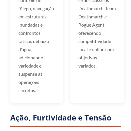
controle de
se aos clássicos
fôlego, navegação
Deathmatch, Team
em estruturas
Deathmatch e
inundadas e
Rogue Agent,
confrontos
oferecendo
táticos debaixo
competitividade
d’água,
local e online com
adicionando
objetivos
variedade e
variados.
suspense às
operações
secretas.
Ação, Furtividade e Tensão