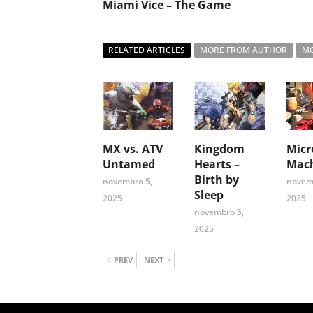
Miami Vice – The Game
RELATED ARTICLES
MORE FROM AUTHOR
MO
MX vs. ATV
Kingdom
Micr
Untamed
Hearts –
Mach
Birth by
novembro 5,
novem
Sleep
2025
2025
novembro 5,
2025
PREV
NEXT