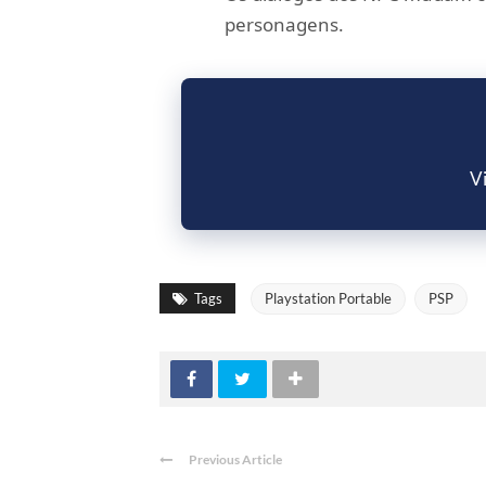
personagens.
Vi
Tags
Playstation Portable
PSP
Previous Article