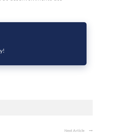
ky!
Next Article