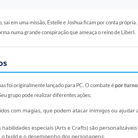
o, sai em uma missão, Estelle e Joshua ficam por conta própri
orma numa grande conspiração que ameaça o reino de Liberl.
os
mas foi originalmente lançado para PC. O combate é
por turno
u grupo pode realizar diferentes ações:
cidos com magias, que podem atacar inimigos ou ajudar 
 habilidades especiais (Arts e Crafts) são personalizávei
r o build e o desempenho dos personagens.