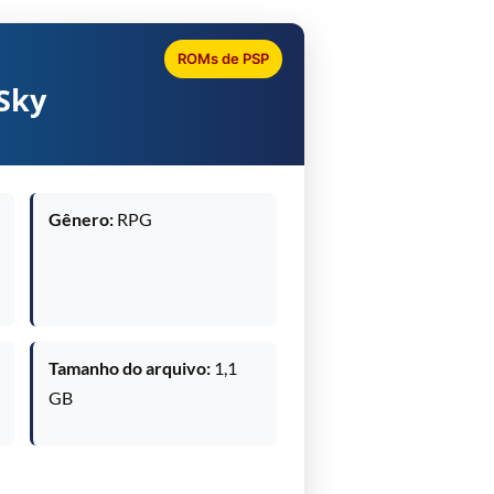
ROMs de PSP
 Sky
Gênero:
RPG
Tamanho do arquivo:
1,1
GB