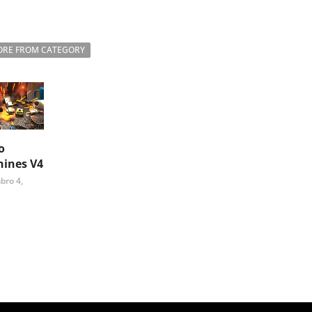
RE FROM CATEGORY
o
ines V4
bro 4,