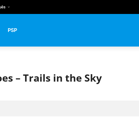
uês
h
guês
PSP
ий
s – Trails in the Sky