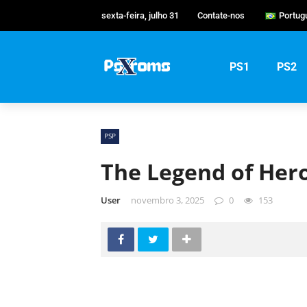
sexta-feira, julho 31
Contate-nos
Portug
Englis
Portu
PS1
PS2
Русск
PSP
The Legend of Heroe
User
novembro 3, 2025
0
153