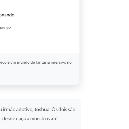
onando:
oms.pro
égico e um mundo de fantasia imersivo no
u irmão adotivo,
Joshua
. Os dois são
, desde caça a monstros até