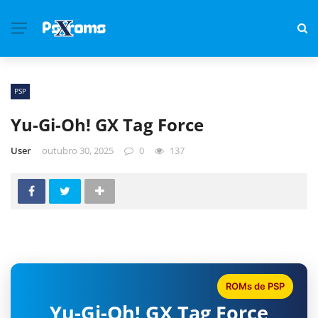
PSP
Yu-Gi-Oh! GX Tag Force
User
outubro 30, 2025
0
137
ROMs de PSP
Yu-Gi-Oh! GX Tag Force