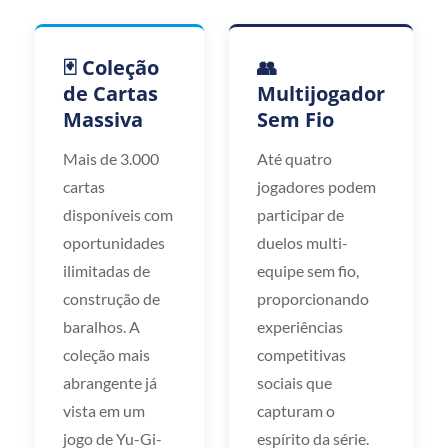
🃏 Coleção
👥
de Cartas
Multijogador
Massiva
Sem Fio
Mais de 3.000
Até quatro
cartas
jogadores podem
disponíveis com
participar de
oportunidades
duelos multi-
ilimitadas de
equipe sem fio,
construção de
proporcionando
baralhos. A
experiências
coleção mais
competitivas
abrangente já
sociais que
vista em um
capturam o
jogo de Yu-Gi-
espírito da série.