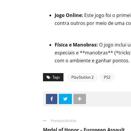
Jogo Online:
Este jogo foi o prime
contra outros por meio de uma co
Física e Manobras:
O jogo inclui 
especiais e **manobras** (*tricks
com o ambiente e ganhar pontos.
Tags
PlayStation 2
PS2
Previous Article
Medal of Honor – European Assault