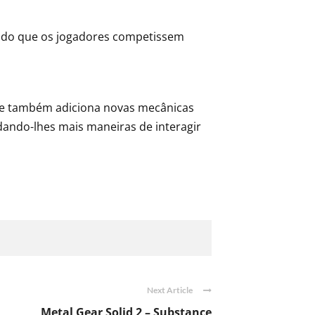
tindo que os jogadores competissem
a, e também adiciona novas mecânicas
dando-lhes mais maneiras de interagir
Next Article
Metal Gear Solid 2 – Substance