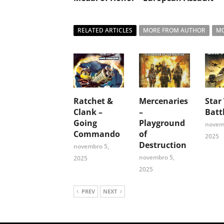
RELATED ARTICLES
MORE FROM AUTHOR
MO
Ratchet &
Mercenaries
Star
Clank –
–
Batt
Going
Playground
novem
Commando
of
2025
Destruction
novembro 5,
novembro 5,
2025
2025
PREV
NEXT