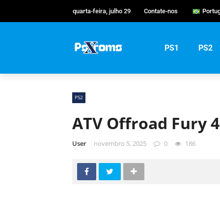
quarta-feira, julho 29
Contate-nos
Portu
Engli
Port
PS1
PS2
Русс
PS2
ATV Offroad Fury 4
User
novembro 5, 2025
0
186