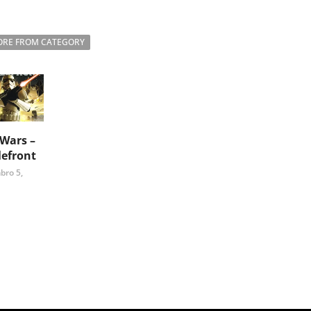
RE FROM CATEGORY
 Wars –
lefront
bro 5,