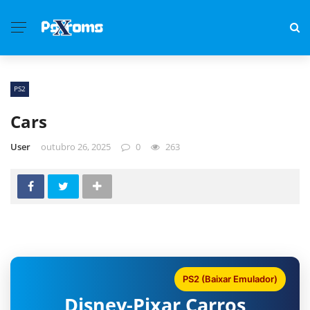
PS2
Cars
User
outubro 26, 2025
0
263
PS2 (Baixar Emulador)
Disney-Pixar Carros