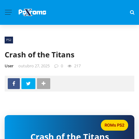
PS2
Crash of the Titans
User
outubro 27, 2025
0
217
ROMs PS2
Crash of the Titans