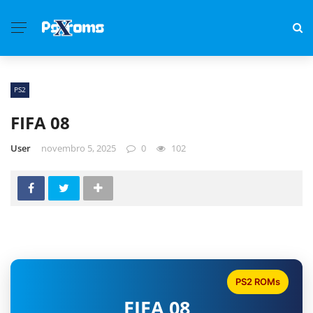
PS2
FIFA 08
User
novembro 5, 2025
0
102
PS2 ROMs
FIFA 08