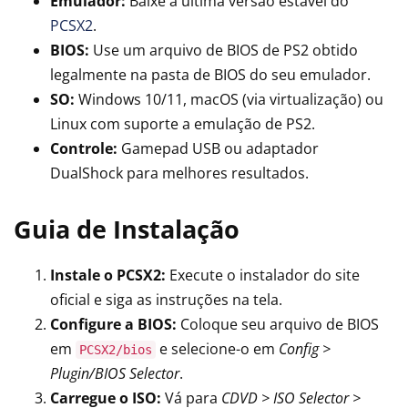
Emulador:
Baixe a última versão estável do
PCSX2
.
BIOS:
Use um arquivo de BIOS de PS2 obtido
legalmente na pasta de BIOS do seu emulador.
SO:
Windows 10/11, macOS (via virtualização) ou
Linux com suporte a emulação de PS2.
Controle:
Gamepad USB ou adaptador
DualShock para melhores resultados.
Guia de Instalação
Instale o PCSX2:
Execute o instalador do site
oficial e siga as instruções na tela.
Configure a BIOS:
Coloque seu arquivo de BIOS
em
e selecione-o em
Config >
PCSX2/bios
Plugin/BIOS Selector
.
Carregue o ISO:
Vá para
CDVD > ISO Selector >