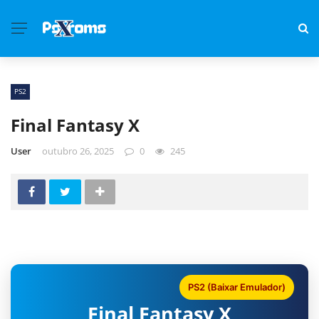
PS2
Final Fantasy X
User
outubro 26, 2025
0
245
PS2 (Baixar Emulador)
Final Fantasy X