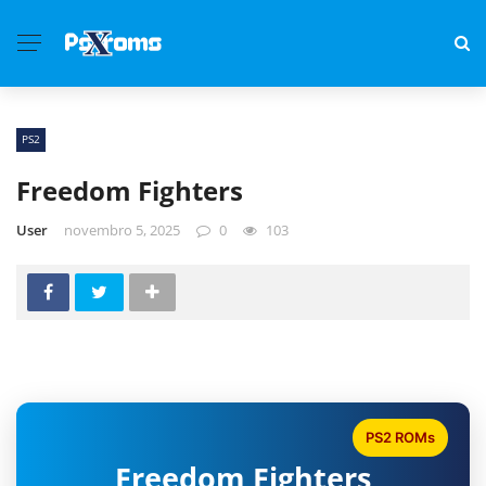
PS2
Freedom Fighters
User
novembro 5, 2025
0
103
PS2 ROMs
Freedom Fighters