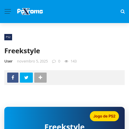
PS2
Freekstyle
User
novembro 5, 2025
0
143
Jogo de PS2
Freekstyle