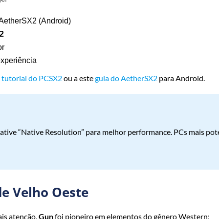
AetherSX2 (Android)
2
or
experiência
e
tutorial do PCSX2
ou a este
guia do AetherSX2
para Android.
, ative “Native Resolution” para melhor performance. PCs mais po
de Velho Oeste
is atenção,
Gun
foi pioneiro em elementos do gênero Western: