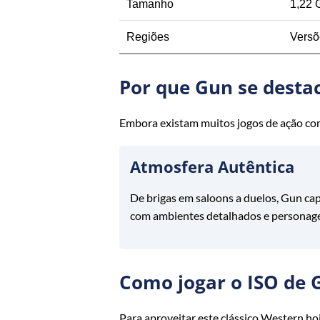
Tamanho
1,22 
Regiões
Versõ
Por que Gun se destac
Embora existam muitos jogos de ação c
Atmosfera Autêntica
De brigas em saloons a duelos, Gun ca
com ambientes detalhados e personag
Como jogar o ISO de 
Para aproveitar este clássico Western ho