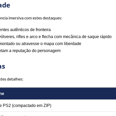
ade
ncia imersiva com estes destaques:
tes autênticos de fronteira
lveres, rifles e arco e flecha com mecânica de saque rápido
montado ou atravesse o mapa com liberdade
etam a reputação do personagem
as
stes detalhes:
he
e PS2 (compactado em ZIP)