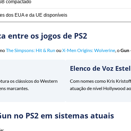
GB compactado
es dos EUA e da UE disponíveis
a entre os jogos de PS2
omo
The Simpsons: Hit & Run
ou
X-Men Origins: Wolverine
, o
Gun 
Elenco de Voz Estel
ptura os clássicos do Western
Com nomes como Kris Kristoffe
ens marcantes.
atuação de nível Hollywood aos
Gun no PS2 em sistemas atuais
je: