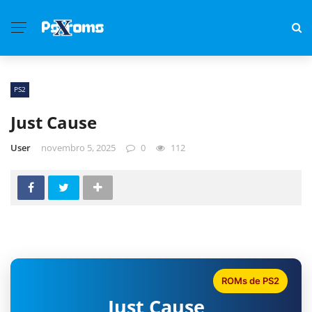
PS2
Just Cause
User
novembro 5, 2025
0
112
ROMs de PS2
Just Cause