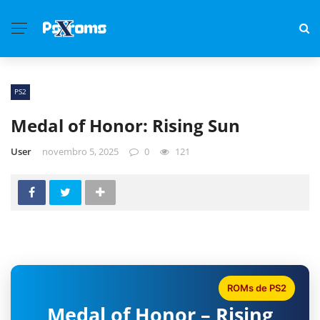
PS2
Medal of Honor: Rising Sun
User
novembro 5, 2025
0
121
ROMs de PS2
Medal of Honor – Rising