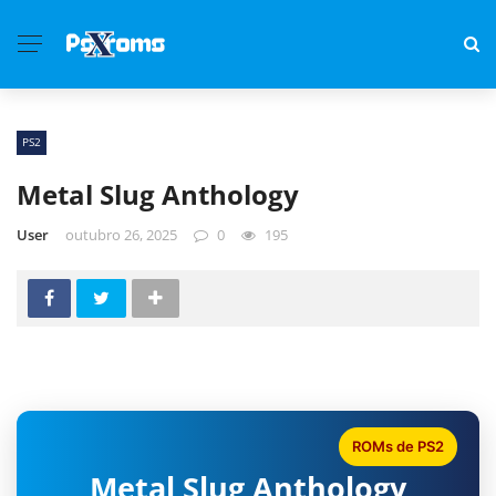
PS2
Metal Slug Anthology
User
outubro 26, 2025
0
195
ROMs de PS2
Metal Slug Anthology