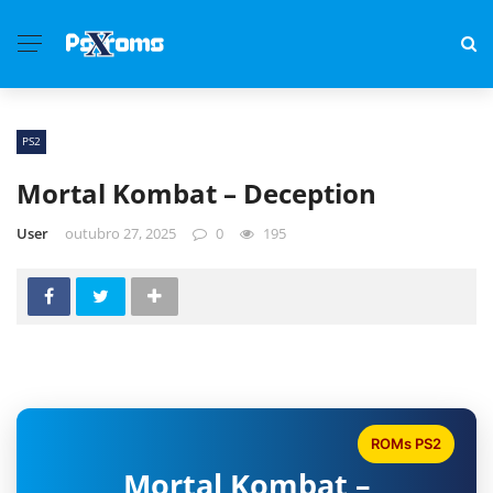
PS2
Mortal Kombat – Deception
User
outubro 27, 2025
0
195
ROMs PS2
Mortal Kombat –