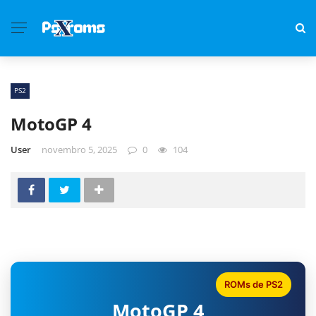
PS2
MotoGP 4
User
novembro 5, 2025
0
104
ROMs de PS2
MotoGP 4