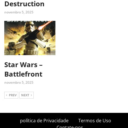
Destruction
novembro 5, 2025
Star Wars –
Battlefront
novembro 5, 2025
PREV
NEXT
política de Privacidade
Termos de Uso
Contate-nos