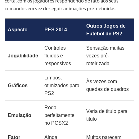
certa, com os jogadores respondendo de fato aos seus
comandos em vez de seguir animações pré-definidas.
Outros Jogos de
Aspecto
PES 2014
Futebol de PS2
Controles
Sensação muitas
Jogabilidade
fluidos e
vezes pré-
responsivos
roteirizada
Limpos,
Às vezes com
Gráficos
otimizados para
quedas de quadros
PS2
Roda
Varia de título para
Emulação
perfeitamente
título
no PCSX2
Fator
Ainda
Muitos parecem