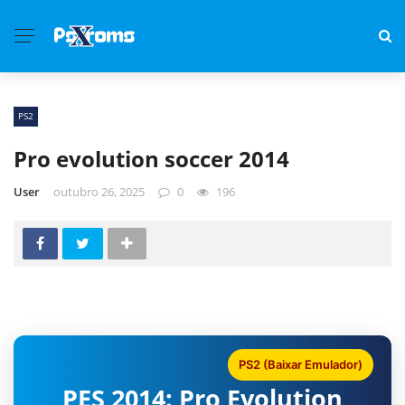
PS2
Pro evolution soccer 2014
User
outubro 26, 2025
0
196
PS2 (Baixar Emulador)
PES 2014: Pro Evolution