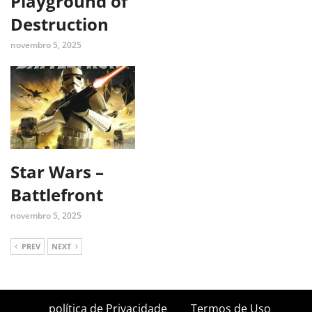
Playground of
Destruction
novembro 5, 2025
Star Wars –
Battlefront
novembro 5, 2025
PREV
NEXT
política de Privacidade
Termos de Uso