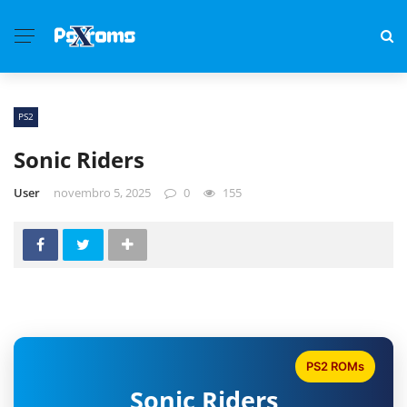
PS2
Sonic Riders
User
novembro 5, 2025
0
155
PS2 ROMs
Sonic Riders