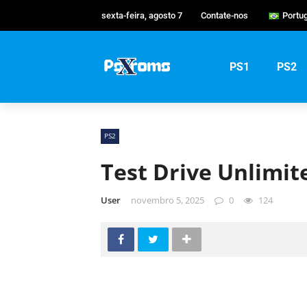
sexta-feira, agosto 7
Contate-nos
Portu
Engli
Port
PS1
PS2
Русс
PS2
Test Drive Unlimit
User
novembro 5, 2025
0
124