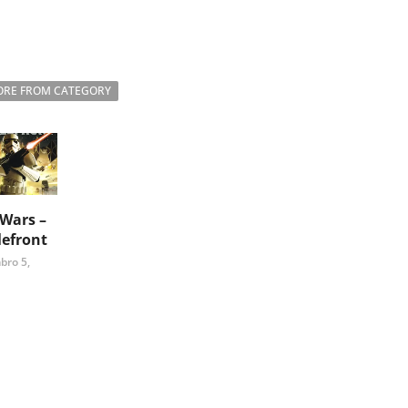
RE FROM CATEGORY
 Wars –
lefront
bro 5,