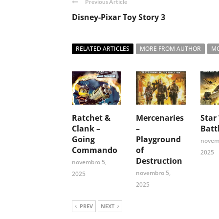
Previous Article
Disney-Pixar Toy Story 3
RELATED ARTICLES
MORE FROM AUTHOR
MO
Ratchet &
Mercenaries
Star
Clank –
–
Batt
Going
Playground
novem
Commando
of
2025
Destruction
novembro 5,
novembro 5,
2025
2025
PREV
NEXT