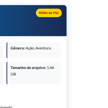
ROMs de PS2
Gênero:
Ação, Aventura
Tamanho do arquivo:
1,46
GB
onando: