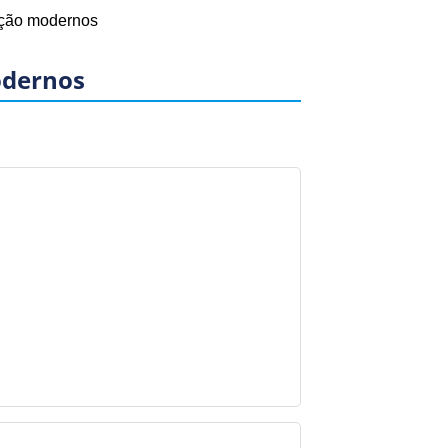
ação modernos
odernos