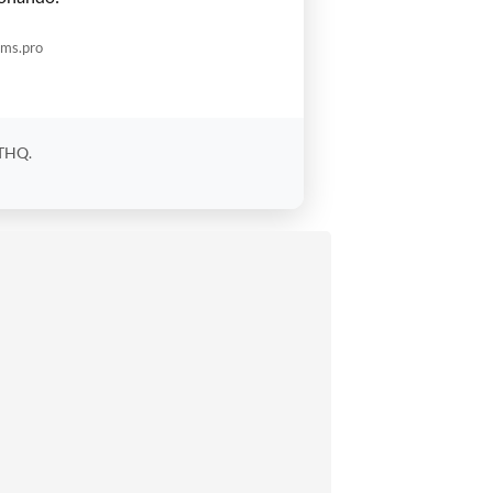
oms.pro
 THQ.