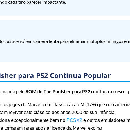
do cada tiro parecer impactante.
o Justiceiro” em câmera lenta para eliminar múltiplos inimigos e
isher para PS2 Continua Popular
demanda pelo
ROM de The Punisher para PS2
continua a crescer 
os jogos da Marvel com classificação M (17+) que não ameni
am reviver este clássico dos anos 2000 de sua infância
iona excepcionalmente bem no
PCSX2
e outros emuladores 
se tornaram raras após a licença da Marvel expirar