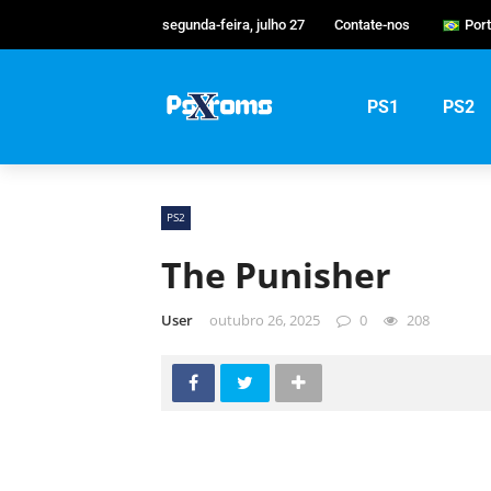
segunda-feira, julho 27
Contate-nos
Por
Eng
Po
PS1
PS2
Ру
PS2
The Punisher
User
outubro 26, 2025
0
208