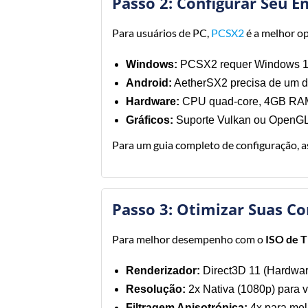
Passo 2: Configurar Seu 
Para usuários de PC,
PCSX2
é a melhor op
Windows:
PCSX2 requer Windows 10
Android:
AetherSX2 precisa de um d
Hardware:
CPU quad-core, 4GB RA
Gráficos:
Suporte Vulkan ou OpenGL
Para um guia completo de configuração, as
Passo 3: Otimizar Suas Co
Para melhor desempenho com o
ISO de T
Renderizador:
Direct3D 11 (Hardwar
Resolução:
2x Nativa (1080p) para v
Filtragem Anisotrópica:
4x para mel