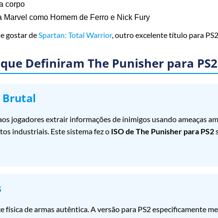
a corpo
a Marvel como Homem de Ferro e Nick Fury
de gostar de
Spartan: Total Warrior
, outro excelente título para PS
 que Definiram The Punisher para PS2
 Brutal
aos jogadores extrair informações de inimigos usando ameaças am
s industriais. Este sistema fez o
ISO de The Punisher para PS2
s
s
ece física de armas autêntica. A versão para PS2 especificamente 