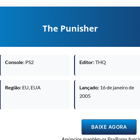
The Punisher
Console:
PS2
Editor:
THQ
Região:
EU, EUA
Lançado:
16 de janeiro de
2005
BAIXE AGORA
Anúncios mantêm os PsxRoms funci