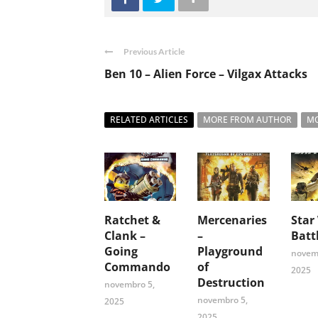
Previous Article
Ben 10 – Alien Force – Vilgax Attacks
RELATED ARTICLES
MORE FROM AUTHOR
MO
Ratchet &
Mercenaries
Star
Clank –
–
Batt
Going
Playground
novem
Commando
of
2025
Destruction
novembro 5,
novembro 5,
2025
2025