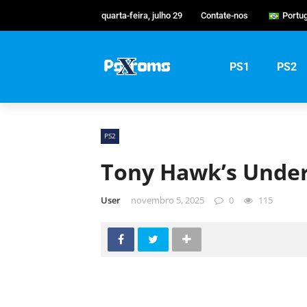
quarta-feira, julho 29
Contate-nos
Portu
Engli
Port
PS1
PS2
Русс
PS2
Tony Hawk’s Unde
User
novembro 5, 2025
0
115