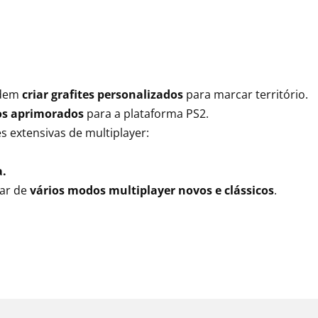
odem
criar grafites personalizados
para marcar território.
os aprimorados
para a plataforma PS2.
s extensivas de multiplayer:
a.
par de
vários modos multiplayer novos e clássicos
.