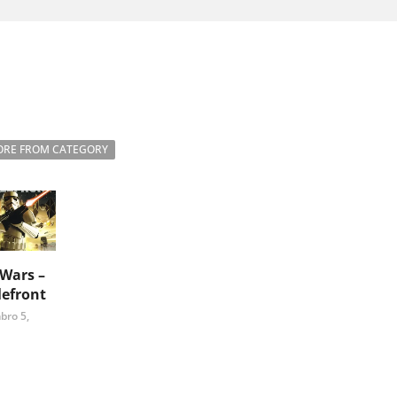
RE FROM CATEGORY
 Wars –
lefront
bro 5,