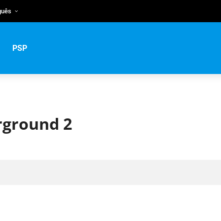
guês
sh
uguês
PSP
кий
rground 2