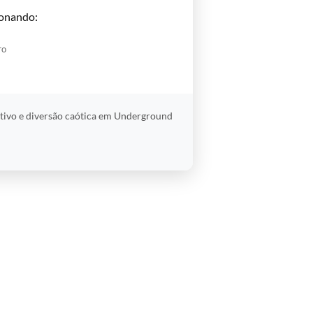
onando:
ro
tivo e diversão caótica em Underground