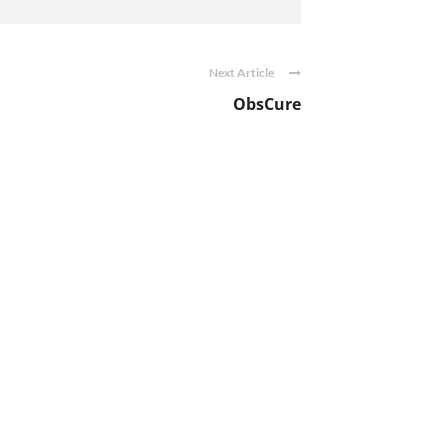
Next Article
ObsCure