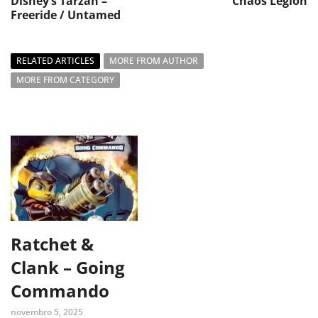
Disney’s Tarzan –
Chaos Legion
Freeride / Untamed
RELATED ARTICLES
MORE FROM AUTHOR
MORE FROM CATEGORY
Ratchet &
Clank – Going
Commando
novembro 5, 2025