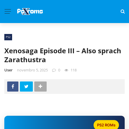
PS2
Xenosaga Episode III – Also sprach
Zarathustra
User
novembro 5, 2025
0
118
PS2 ROMs