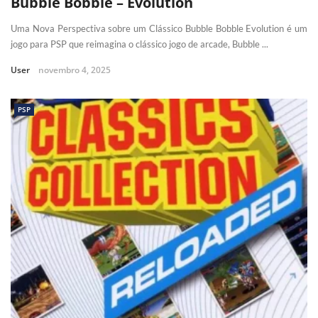
Bubble Bobble – Evolution
Uma Nova Perspectiva sobre um Clássico Bubble Bobble Evolution é um
jogo para PSP que reimagina o clássico jogo de arcade, Bubble ...
User
novembro 4, 2025
PSP