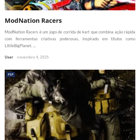
ModNation Racers
ModNation Racers é um jogo de corrida de kart que combina ação rápida
com ferramentas criativas poderosas, inspirado em títulos como
LittleBigPlanet. ...
User
novembro 4, 2025
PSP