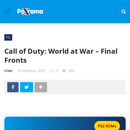
PS2
Call of Duty: World at War – Final
Fronts
User
16 ноября, 2025
0
233
PS2 ROMs