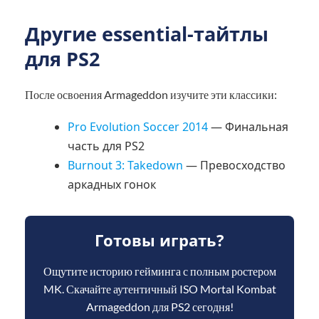
Другие essential-тайтлы
для PS2
После освоения Armageddon изучите эти классики:
Pro Evolution Soccer 2014
— Финальная
часть для PS2
Burnout 3: Takedown
— Превосходство
аркадных гонок
Готовы играть?
Ощутите историю гейминга с полным ростером
MK. Скачайте аутентичный ISO Mortal Kombat
Armageddon для PS2 сегодня!