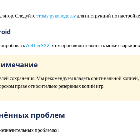
лятор. Следуйте
этому руководству
для инструкций по настройке
roid
попробовать
AetherSX2
, хотя производительность может варьиров
римечание
елей сохранения. Мы рекомендуем владеть оригинальной копией, 
орском праве относительно резервных копий игр.
анённых проблем
незначительных проблемах: