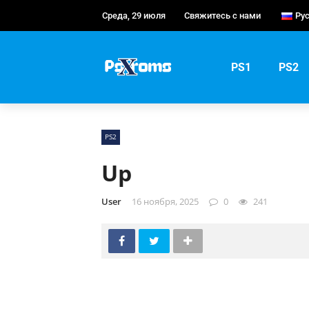
Среда, 29 июля
Свяжитесь с нами
Ру
En
Po
PS1
PS2
Ру
PS2
Up
User
16 ноября, 2025
0
241