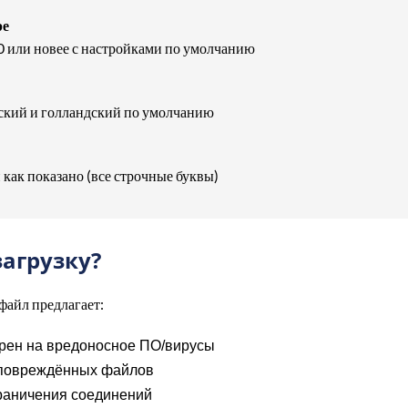
ре
.0 или новее с настройками по умолчанию
зский и голландский по умолчанию
 как показано (все строчные буквы)
агрузку?
файл предлагает:
рен на вредоносное ПО/вирусы
/повреждённых файлов
раничения соединений