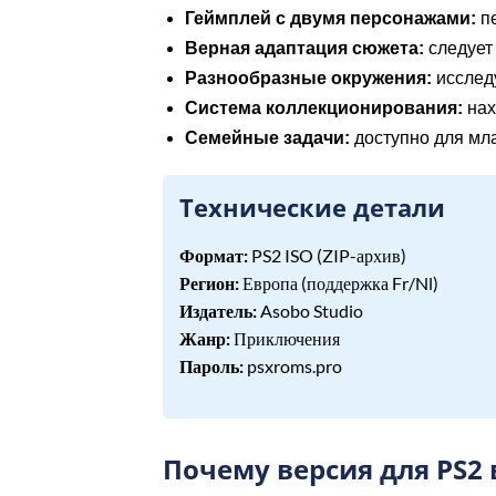
Геймплей с двумя персонажами:
пе
Верная адаптация сюжета:
следует 
Разнообразные окружения:
исследу
Система коллекционирования:
нах
Семейные задачи:
доступно для мла
Технические детали
Формат:
PS2 ISO (ZIP-архив)
Регион:
Европа (поддержка Fr/Nl)
Издатель:
Asobo Studio
Жанр:
Приключения
Пароль:
psxroms.pro
Почему версия для PS2