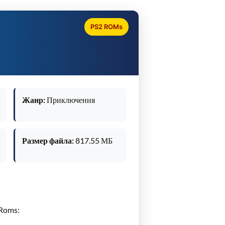
PS2 ROMs
Жанр:
Приключения
Размер файла:
817.55 МБ
xRoms: