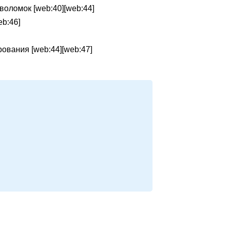
оломок [web:40][web:44]
b:46]
ования [web:44][web:47]