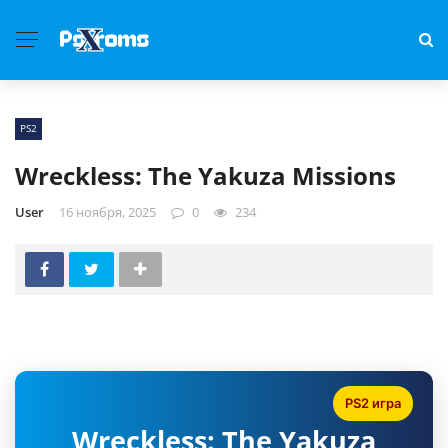
PS2
Wreckless: The Yakuza Missions
User
16 ноября, 2025
0
234
PS2 игра
Wreckless: The Yakuza