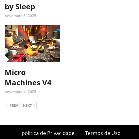
by Sleep
novembro 5, 2025
Micro
Machines V4
novembro 4, 2025
PREV
NEXT
política de Privacidade
Termos de Uso