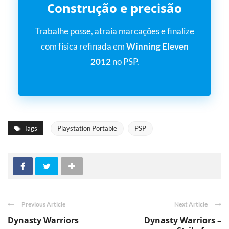
Construção e precisão
Trabalhe posse, atraia marcações e finalize
com física refinada em
Winning Eleven
2012
no PSP.
Tags
Playstation Portable
PSP
Previous Article
Next Article
Dynasty Warriors
Dynasty Warriors –