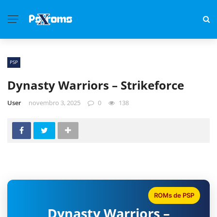
PSP
Dynasty Warriors – Strikeforce
User
novembro 3, 2025
0
138
ROMs de PSP
Dynasty Warriors –