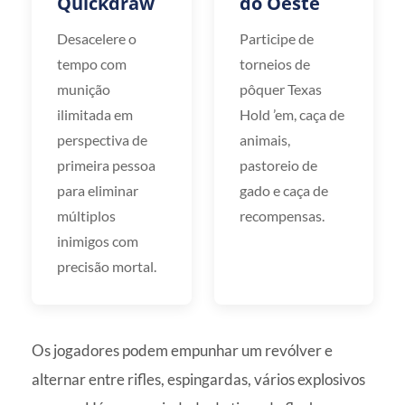
Quickdraw
do Oeste
Desacelere o
Participe de
tempo com
torneios de
munição
pôquer Texas
ilimitada em
Hold ’em, caça de
perspectiva de
animais,
primeira pessoa
pastoreio de
para eliminar
gado e caça de
múltiplos
recompensas.
inimigos com
precisão mortal.
Os jogadores podem empunhar um revólver e
alternar entre rifles, espingardas, vários explosivos