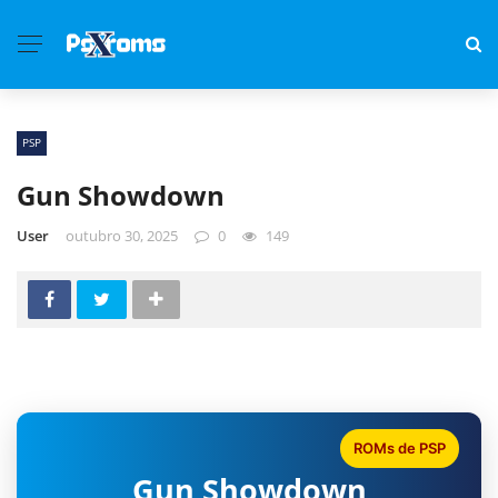
PSP
Gun Showdown
User
outubro 30, 2025
0
149
ROMs de PSP
Gun Showdown