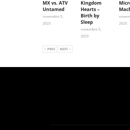
MX vs. ATV
Kingdom
Micr
Untamed
Hearts –
Mach
Birth by
novembro 5,
novem
Sleep
2025
2025
novembro 5,
2025
PREV
NEXT