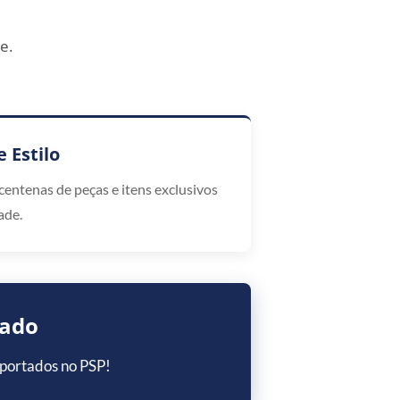
e.
 Estilo
centenas de peças e itens exclusivos
ade.
zado
mportados no PSP!