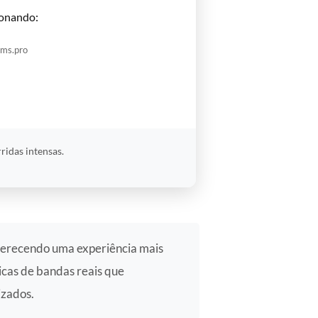
onando:
oms.pro
idas intensas.
 oferecendo uma experiência mais
icas de bandas reais que
izados.