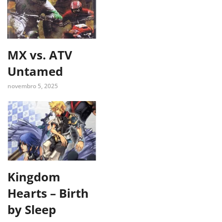
MX vs. ATV
Untamed
novembro 5, 2025
Kingdom
Hearts – Birth
by Sleep