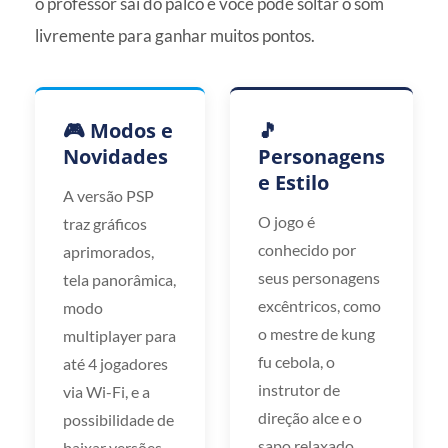
o professor sai do palco e você pode soltar o som
livremente para ganhar muitos pontos.
🎮 Modos e
🎵
Novidades
Personagens
e Estilo
A versão PSP
O jogo é
traz gráficos
conhecido por
aprimorados,
seus personagens
tela panorâmica,
excêntricos, como
modo
o mestre de kung
multiplayer para
fu cebola, o
até 4 jogadores
instrutor de
via Wi-Fi, e a
direção alce e o
possibilidade de
sapo relaxado.
baixar versões