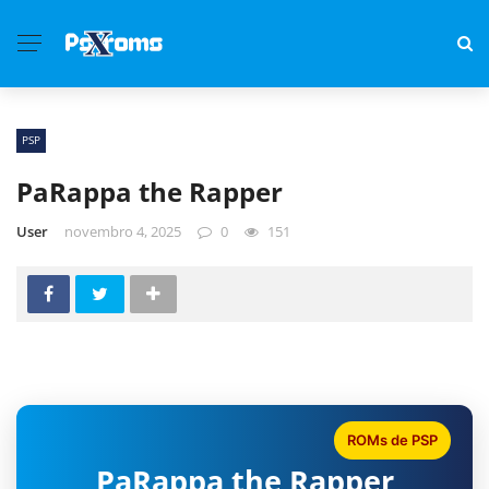
PSP
PaRappa the Rapper
User
novembro 4, 2025
0
151
ROMs de PSP
PaRappa the Rapper