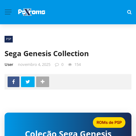
PSP
Sega Genesis Collection
User
novembro 4, 2025
0
154
ROMs de PSP
Coleção Sega Genesis